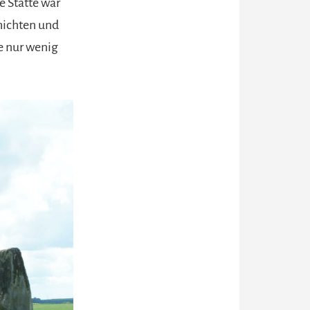
e Stätte war
hichten und
e nur wenig