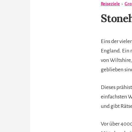
Reiseziele
›
Gro
Stoneh
Eins der viel
England. Ein 
von Wiltshire
geblieben sin
Dieses prähis
einfachsten We
und gibt Rätse
Vor über 4000