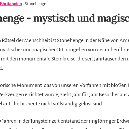
ßbritannien
› Stonehenge
enge - mystisch und magis
en Rätsel der Menschheit ist Stonehenge in der Nähe von Am
mystischer und magischer Ort, umgeben von der unberührt
, mit den monumentale Steinkreise, die seit Jahrtausenden 
d.
torische Monument, das von unseren Vorfahren mit bloße
rkzeugen errichtet wurde, zieht Jahr für Jahr Besucher aus 
l auf, die bis heute nicht vollständig gelöst sind.
 Jahren in der Jungsteinzeit entstand der ringförmger Erdwa