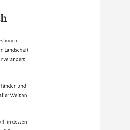
ch
esbury in
en Landschaft
unverändert
n Händen und
aller Welt an
ll, in dessen