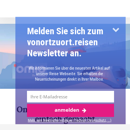
MIT
DER
ROAMING-
FALLE:
SO
Melden Sie sich zum
EINFACH
vonortzuort.reisen
IST
DIE
Newsletter an.
DIGITALE
ESIM-
KARTE
Wir informieren Sie über die neuesten Artikel auf
AUF
unserer Reise Webseite. Sie erhalten die
REISEN
Neuerscheinungen direkt in Ihrer Mailbox.
Omio-App: Preisvergleiche
anmelden
einfach gemacht
Mehr zum Newsletter erfahren (Technik, Datenschutz, ...)