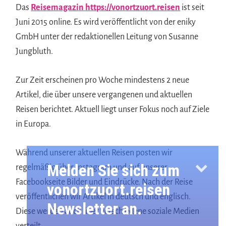
Das
Reisemagazin https://vonortzuort.reisen
ist seit
Juni 2015 online. Es wird veröffentlicht von der eniky
GmbH unter der redaktionellen Leitung von Susanne
Jungbluth.
Zur Zeit erscheinen pro Woche mindestens 2 neue
Artikel, die über unsere vergangenen und aktuellen
Reisen berichtet. Aktuell liegt unser Fokus noch auf Ziele
in Europa.
Während unserer aktuellen Reisen posten wir
Melden Sie sich zum
regelmäßig über Instagram und auf unserer
Facebookseite Bilder und Eindrücke. Nach der Reise
vonortzuort.reisen
veröffentlichen wir Artikel in deutsch und englisch.
Newsletter an.
Diese werden auch über verschiedene soziale Medien