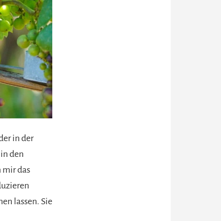
der in der
in den
 mir das
duzieren
en lassen. Sie