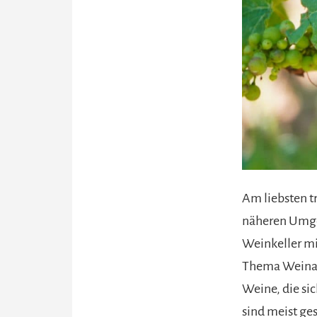
Am liebsten tr
näheren Umgeb
Weinkeller mi
Thema Weinanb
Weine, die si
sind meist ge