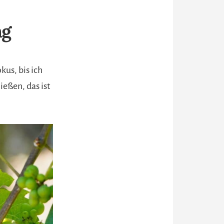
ng
us, bis ich
eßen, das ist