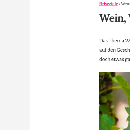
Reiseziele
› Wei
Wein,
Das Thema Wei
auf den Gesc
doch etwas ga