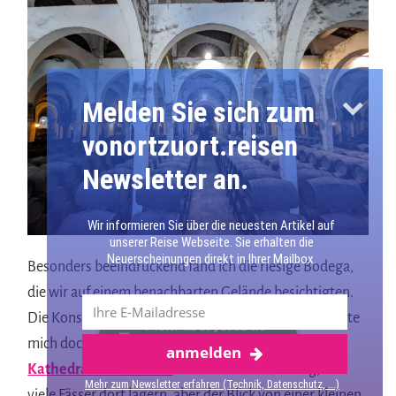
Melden Sie sich zum
vonortzuort.reisen
Newsletter an.
Wir informieren Sie über die neuesten Artikel auf
unserer Reise Webseite. Sie erhalten die
Neuerscheinungen direkt in Ihrer Mailbox.
Besonders beeindruckend fand ich die riesige Bodega,
die wir auf einem benachbarten Gelände besichtigten.
Die Konstruktion mit den Pfeilern und Bögen erinnerte
Mehr über Jerez de
mich doch sehr an den Besuch der
Moschee-
anmelden
la Frontera
Kathedrale in Córdoba
. Ich habe keine Ahnung, wie
Mehr zum Newsletter erfahren (Technik, Datenschutz, ...)
viele Fässer dort lagern, aber der Blick von einer kleinen