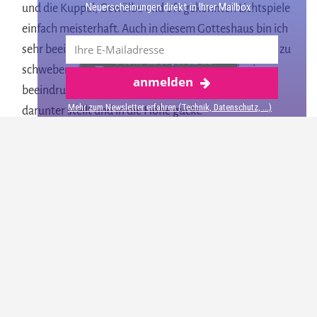
Neuerscheinungen direkt in Ihrer Mailbox.
und die Kuppel, Gewölbe und oft gekonnten Lichtspiele
einfach meisterhaft. Auch in diesem Gotteshaus bin ich
sehr beeindruckt. Die Kuppel scheint auf den Pfeilern zu
Mehr über Jerez de
schweben und erstrahlt im Tageslicht. Was für ein
anmelden
la Frontera
beeindruckendes Bild, wenn man sich fast zentral
Mehr zum Newsletter erfahren (Technik, Datenschutz, ...)
darunter stellt und in die Höhe guckt.