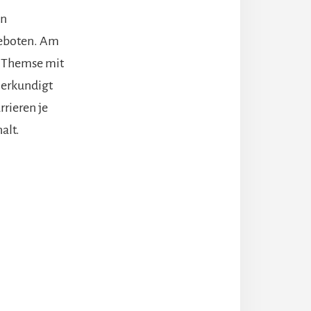
en
geboten. Am
r Themse mit
 erkundigt
rrieren je
alt.