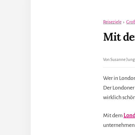
Reiseziele
›
Groß
Mit de
Von Susanne Jung
Wer in London
Der Londoner 
wirklich schö
Mit dem
Lond
unternehmen