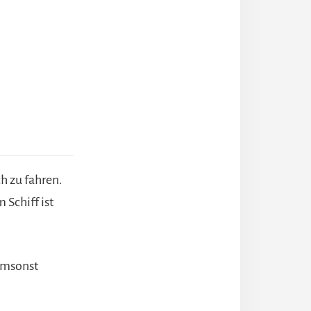
h zu fahren.
 Schiff ist
umsonst