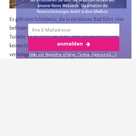
Wir informieren Sie über die neuesten Artikel auf
unserer Reise Webseite. Sie erhalten die
Neuerscheinungen direkt in Ihrer Mailbox.
Es gibt eine Schiebetür, die in ein kleines Bad führt. Hier
befindet sich eine Dusche, ein Waschbecken und eine
Toilette. Es ist nicht viel Platz, aber ich wollte ja auch
anmelden
keinen Urlaub im Bad, sondern auf einem Boot
verbringen. Etwas gewöhnungsbedürftig ist die
Mehr zum Newsletter erfahren (Technik, Datenschutz, ...)
Toilette. Das Hausboot ist über ein Rohrsystem an
Frisch- und Abwasser angeschlossen. Das Abwasser
muss mit Druck in das Rohr hochgepumpt werden.
Damit es nicht zu Verstopfungen kommt, darf man das
Toilettenpapier nicht in die Toilette werfen, sondern in
einen kleinen Abfalleimer. Sehr ungewohnt, aber am
zweiten Tag hatte ich mich daran gewöhnt.
Traumhafte Nächte