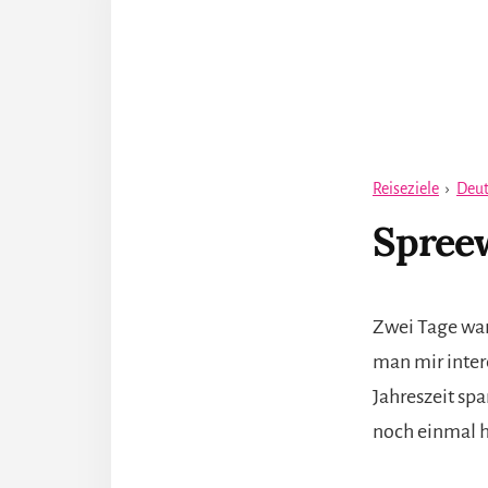
Reiseziele
›
Deut
Spreew
Zwei Tage war
man mir intere
Jahreszeit sp
noch einmal 