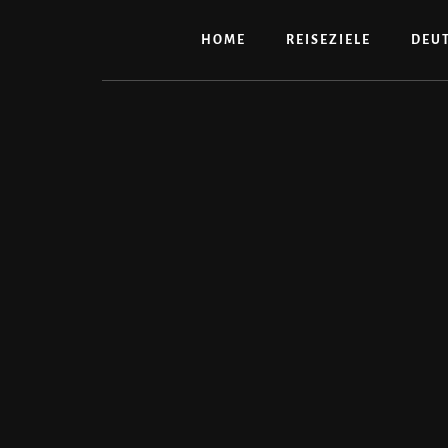
Zum
Inhalt
HOME
REISEZIELE
DEU
springen