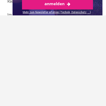
Radeberger Pils.
anmelden
Radeberg
Mehr zum Newsletter erfahren (Technik, Datenschutz, ...)
Im Restaurant haben wir nicht nur gut gefrühstückt,
sondern auch ein hervorragendes Abendessen
genossen.
Vor unserem Besuch im Biertheater wurde uns hier die
Vorspeise (Fruchtiger Tomatencappuccino) und das
Hauptgericht serviert. Fast schade, dass das sehr gute
Tomatencappuccino mir schon fast ausgereicht hat,
denn die geschmorte Ochsenbäckchen vom irischen
Weiderind in dunkler Sauce waren wirklich sehr zart und
gut. Dazu gab es Spitzkohlgemüse mit geschmolzenen
Tomaten und Malz-Kartoffelkeulchen. Wirklich
ausgesprochen gut aufeinander abgestimmt und richtig
lecker!