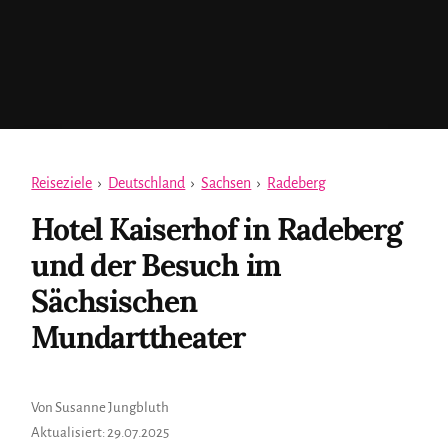
Reiseziele
›
Deutschland
›
Sachsen
›
Radeberg
Hotel Kaiserhof in Radeberg
und der Besuch im
Sächsischen
Mundarttheater
Von Susanne Jungbluth
Aktualisiert:
29.07.2025