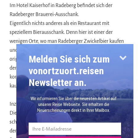
Im Hotel Kaiserhof in Radeberg befindet sich der
Radeberger Brauerei-Ausschank.
Eigentlich nichts anderes als ein Restaurant mit
speziellem Bierausschank. Denn hier ist einer der
wenigen Orte, wo man Radeberger Zwickelbier kaufen
und trinken kann. Hierbei handelt es sich um das
Melden Sie sich zum
originale, unfiltrierte Radeberger Pilsner, dass frisch aus
vonortzuort.reisen
dem Hahn gezapft aus der nahegelegenen Brauerei
kommt. Dieses Bier gibt es nicht in der Flasche zu
Newsletter an.
kaufen!
Wir informieren Sie über die neuesten Artikel auf
Inzwischen habe ich auch verstanden, warum das so ist.
unserer Reise Webseite. Sie erhalten die
Neuerscheinungen direkt in Ihrer Mailbox.
Dieses Bier würde zu schnell verderben und nicht mehr
schmecken. Und ehrlich gesagt wäre das sehr schade,
denn das Zwickelbier schmeckt mir fast besser als das
Mehr über