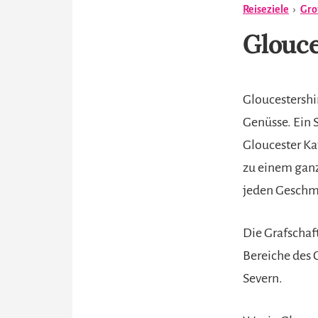
Reiseziele
›
Gro
Glouce
Gloucestershir
Genüsse. Ein 
Gloucester Ka
zu einem ganz
jeden Geschm
Die Grafschaf
Bereiche des 
Severn.