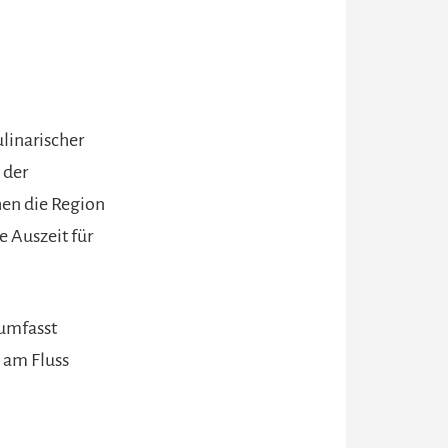
ulinarischer
 der
hen die Region
e Auszeit für
 umfasst
s am Fluss