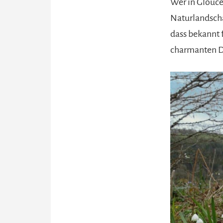
Wer in Glouce
Naturlandscha
dass bekannt 
charmanten Dö