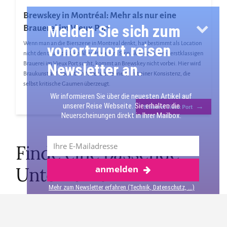
Brewskey in Montréal: Mehr als nur eine
Melden Sie sich zum
Brauerei im Vieux Port
Wenn man an die Bierszene in Montreal denkt, hat bestimmt als Location
vonortzuort.reisen
nicht den touristischen Alten Hafen im Sinn. Wer nach einer erstklassigen
Brauerei im Vieux Port sucht, kommt an Brewskey nicht vorbei. Hier wird
Newsletter an.
Braukunst auf höchstem Niveau zelebriert, mit einer Konsistenz, die
selbst kritische Gaumen überzeugt.
Wir informieren Sie über die neuesten Artikel auf
unserer Reise Webseite. Sie erhalten die
→
Brauerei Vieux Port
Neuerscheinungen direkt in Ihrer Mailbox.
Finde eine passende
Unterkunft
anmelden
Mehr zum Newsletter erfahren (Technik, Datenschutz, ...)
M Montreal Hostel
Hotel Kutuma