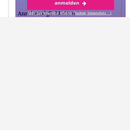
anmelden
Anreisemöglichkeiten
Mehr zum Newsletter erfahren (Technik, Datenschutz, ...)
Das Verkehrssystem in der Schweiz ist sehr gut
ausgebaut. Selbst abgelegene Dörfer können
meist mit der Bahn oder dem Postauto erreicht
werden. Die größeren Städte verfügen über ein
dichtes öffentliches Verkehrsnetz.
Mit der Bahn
Von Deutschland aus fahren zum Beispiel
direkte Züge die Strecken von Berlin, Hamburg
oder Frankfrurt am Main nach Zürrich oder
Basel.
Es werden von Zürich aus direkte
Verbindungen nach Österreich angeboten und