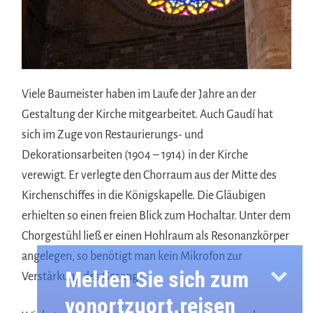
Viele Baumeister haben im Laufe der Jahre an der
Gestaltung der Kirche mitgearbeitet. Auch Gaudí hat
sich im Zuge von Restaurierungs- und
Dekorationsarbeiten (1904 – 1914) in der Kirche
verewigt. Er verlegte den Chorraum aus der Mitte des
Kirchenschiffes in die Königskapelle. Die Gläubigen
erhielten so einen freien Blick zum Hochaltar. Unter dem
Chorgestühl ließ er einen Hohlraum als Resonanzkörper
angelegen, so benötigt man kein Mikrofon zur
Melden Sie sich zum
Verstärkung des Gesangs.
vonortzuort.reisen