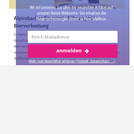
Wir informieren Sie über die neuesten Artikel auf
unserer Reise Webseite. Sie erhalten die
Alpirsbacher Brauerei - Führung mit
Neuerscheinungen direkt in Ihrer Mailbox.
Bierverkostung
Es regnet in Strömen, als wir in Alpirsbach ankommen. Eigentlich genau
das richtige Wetter für eine Führung durch die Alpirsbacher Brauerei.
Aber natürlich sind nicht nur wir auf diese Idee gekommen und so
anmelden
versammeln sich immer mehr Menschen unter ihren Regenschirmen am
Treffpunkt.
Mehr zum Newsletter erfahren (Technik, Datenschutz, ...)
→
Alpirsbacher Brauerei
Übernachtungsmöglich
keiten
Landgasthof Sonne