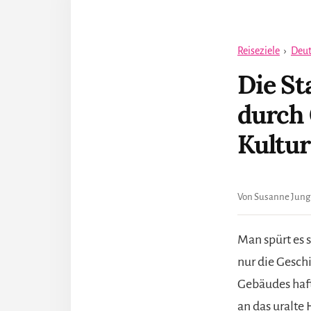
Reiseziele
›
Deut
Die St
durch
Kultur
Von Susanne Jung
Man spürt es s
nur die Gesch
Gebäudes hafte
an das uralte