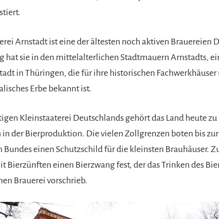
tiert.
rei Arnstadt ist eine der ältesten noch aktiven Brauereien 
 hat sie in den mittelalterlichen Stadtmauern Arnstadts, ei
adt in Thüringen, die für ihre historischen Fachwerkhäuser 
lisches Erbe bekannt ist.
tigen Kleinstaaterei Deutschlands gehört das Land heute zu
n in der Bierproduktion. Die vielen Zollgrenzen boten bis z
 Bundes einen Schutzschild für die kleinsten Brauhäuser. 
it Bierzünften einen Bierzwang fest, der das Trinken des Bie
en Brauerei vorschrieb.