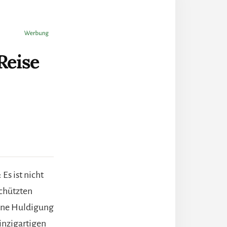
Reise
Es ist nicht
schützten
 eine Huldigung
inzigartigen