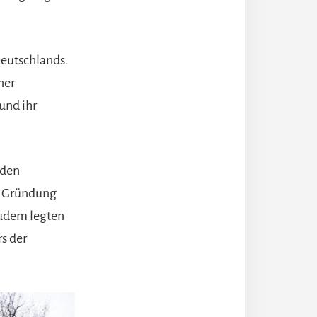
Deutschlands.
ner
und ihr
 den
ur Gründung
Zudem legten
rs der