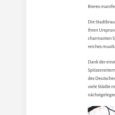
Bieres manifes
Die Stadtbraue
Ihren Ursprung
charmanten St
reiches musika
Dank der eins
Spitzenreiter
des Deutschen
viele Städte m
nächstgelegen