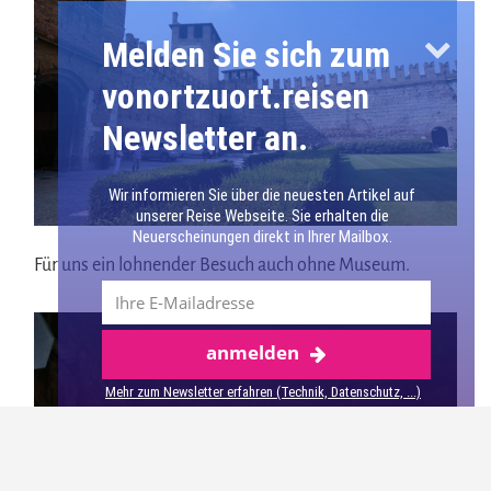
Melden Sie sich zum
vonortzuort.reisen
Newsletter an.
Wir informieren Sie über die neuesten Artikel auf
unserer Reise Webseite. Sie erhalten die
Neuerscheinungen direkt in Ihrer Mailbox.
Für uns ein lohnender Besuch auch ohne Museum.
anmelden
Mehr über Verona
Mehr zum Newsletter erfahren (Technik, Datenschutz, ...)