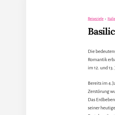
Reiseziele
›
Itali
Basili
Die bedeutenst
Romantik erba
im 12. und 13.
Bereits im 4.J
Zerstörung w
Das Erdbeben 
seiner heutig