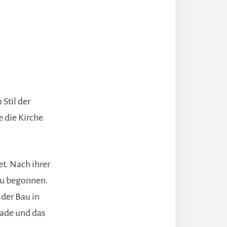
 Stil der
 die Kirche
et. Nach ihrer
au begonnen.
 der Bau in
sade und das