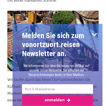
mit seiner markanten Stimme.
Melden Sie sich zum
vonortzuort.reisen
Newsletter an.
Wir informieren Sie über die neuesten Artikel auf
unserer Reise Webseite. Sie erhalten die
Neuerscheinungen direkt in Ihrer Mailbox.
Wir laufen durch das kleine Dorf und entdecken die
Kulissen. In einem Haus befindet sich ein kleines Comic-
Museum. Neben vielen Comiczeichungen kann man
anmelden
Mehr über Malta
einen kleinen Filmausschnitt gucken und viele Exponate