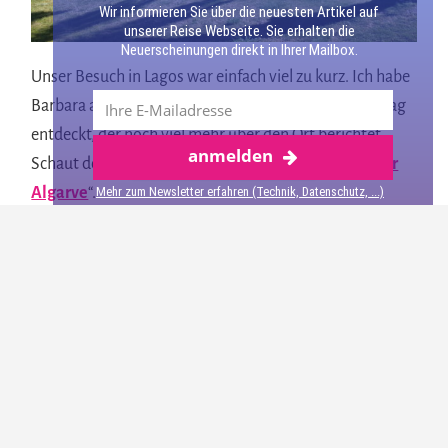
Wir informieren Sie über die neuesten Artikel auf
unserer Reise Webseite. Sie erhalten die
Neuerscheinungen direkt in Ihrer Mailbox.
Unser Besuch in Lagos war einfach viel zu kurz. Ich habe
Barbara auf dem Blog Reisepsycho einen tollen Beitrag
entdeckt, der noch viel mehr über den Ort berichtet.
anmelden
Mehr über Algarve
Schaut doch mal rein “
Lagos – das Schmuckstück der
Mehr zum Newsletter erfahren (Technik, Datenschutz, ...)
Algarve
“.
Veröffentlicht:
12.6.2013
teilen
merken
4
10
teilen
teilen
Über
Susanne Jungbluth