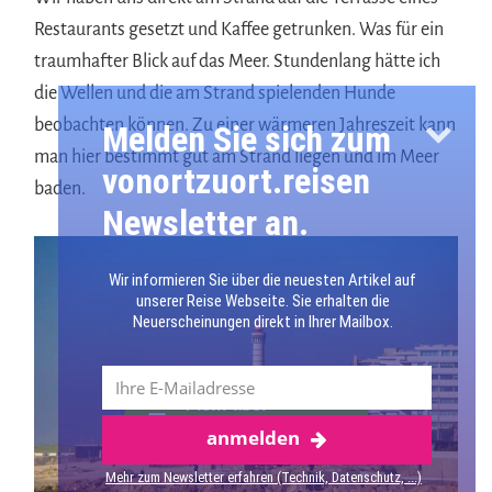
Restaurants gesetzt und Kaffee getrunken. Was für ein
traumhafter Blick auf das Meer. Stundenlang hätte ich
die Wellen und die am Strand spielenden Hunde
beobachten können. Zu einer wärmeren Jahreszeit kann
Melden Sie sich zum
man hier bestimmt gut am Strand liegen und im Meer
vonortzuort.reisen
baden.
Newsletter an.
Wir informieren Sie über die neuesten Artikel auf
unserer Reise Webseite. Sie erhalten die
Neuerscheinungen direkt in Ihrer Mailbox.
Mehr über
anmelden
Matosinhos
Mehr zum Newsletter erfahren (Technik, Datenschutz, ...)