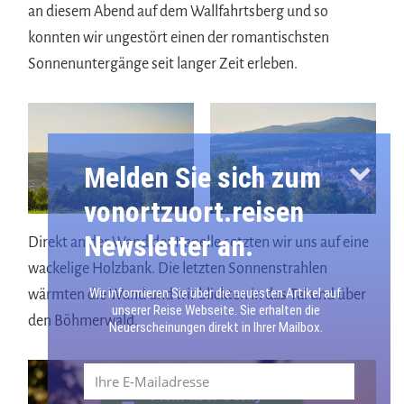
an diesem Abend auf dem Wallfahrtsberg und so
konnten wir ungestört einen der romantischsten
Sonnenuntergänge seit langer Zeit erleben.
Melden Sie sich zum
vonortzuort.reisen
Newsletter an.
Direkt an der Wand der Kapelle setzten wir uns auf eine
wackelige Holzbank. Die letzten Sonnenstrahlen
Wir informieren Sie über die neuesten Artikel auf
wärmten die Wand und wir blickten in das Tal und über
unserer Reise Webseite. Sie erhalten die
den Böhmerwald.
Neuerscheinungen direkt in Ihrer Mailbox.
Mehr über Český