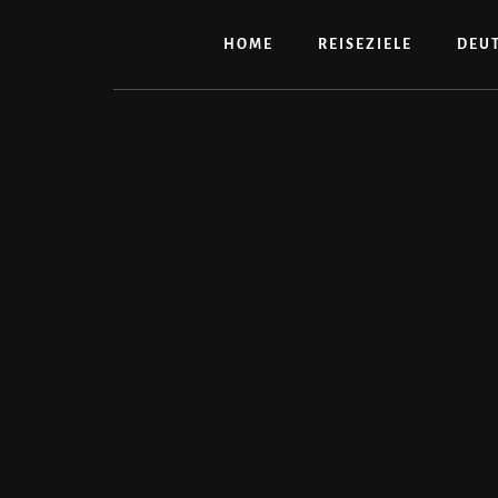
Zum
Inhalt
HOME
REISEZIELE
DEU
springen