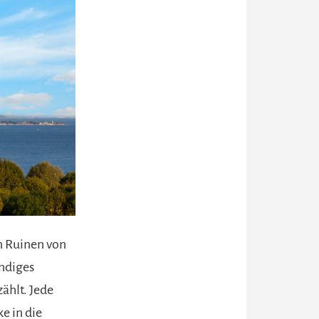
en Ruinen von
endiges
ählt. Jede
e in die