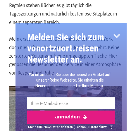
Regalen stehen Bücher, es gibt täglich die
Tageszeitungen und natürlich kostenlose Sitzplätze in
einem separaten Bereich.
Melden Sie sich zum
Mein erster Gedanke: “Das funktioniert in New York
vonortzuort.reisen
doch nie!” Aber ich wurde eines Besseren belehrt. Keine
zerstörten Zeitungen, keine umgekippten Tische. Hier
Newsletter an.
genossen die Besucher den Service in einer Atmosphäre
von Respekt und Ruhe.
Wir informieren Sie über die neuesten Artikel auf
unserer Reise Webseite. Sie erhalten die
Neuerscheinungen direkt in Ihrer Mailbox.
Mehr über New
anmelden
York
Mehr zum Newsletter erfahren (Technik, Datenschutz, ...)