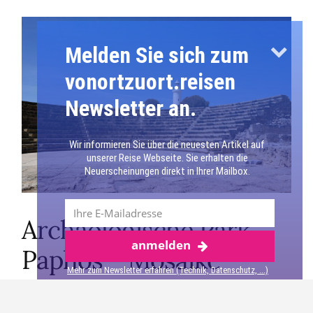
Melden Sie sich zum
vonortzuort.reisen
Newsletter an.
Wir informieren Sie über die neuesten Artikel auf
unserer Reise Webseite. Sie erhalten die
Neuerscheinungen direkt in Ihrer Mailbox.
Archäologische Park
anmelden
Mehr über Paphos
Paphos – Mosaike
Mehr zum Newsletter erfahren (Technik, Datenschutz, ...)
Die Höhepunkte der Ausgrabungsstätten sind