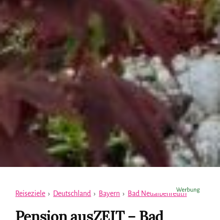
Reiseziele
›
Deutschland
›
Bayern
›
Bad Neualbenreuth
Pension ausZEIT – Bad