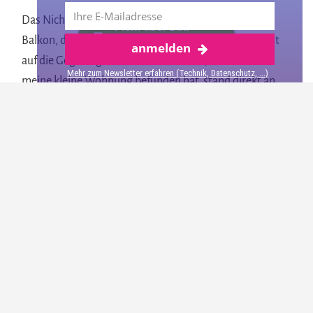
Das Nichtraucherappartement verfügte über einen
Mehr über Bad
Balkon, der mir morgens eine wunderschöne Aussicht
anmelden
Neualbenreuth
auf die Gegend geboten hat. Das Haus, in dem sich
Mehr zum Newsletter erfahren (Technik, Datenschutz, ...)
meine kleine Wohnung befunden hat, stand direkt an
einem Feld und so konnte ich den unverbauten Blick
genießen.