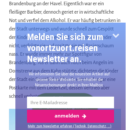
Brandenburg an der Havel. Eigentlich war er ein
fleißiger Barbier, dennoch geriet er in wirtschaftliche
Not und verfiel dem Alkohol. Er war häufig betrunken in
der Stadt unterwegs und wurde schnell zum Gespött
Melden Sie sich zum
der Kinder. Bollmann verstand den Spott der Kinder
vonortzuort.reisen
nicht, verfolgte sie und spritzte sie mit Rasierschaum
nass. Er wurde immer mehr zur Spottfigur von
Newsletter an.
Brandenburg. Als er dann auch noch beim Angeln im
Domstreng aus dem Kahn stützte, dichteten die Kinder
Wir informieren Sie über die neuesten Artikel auf
der Stadt ein Spottlied auf ihn. Es entstand sogar eine
unserer Reise Webseite. Sie erhalten die
Neuerscheinungen direkt in Ihrer Mailbox.
Postkarte mit dem Liedertext, dessen Vertrieb aber
schnell verboten wurde.
Mehr über
Brandenburg an der
anmelden
Havel
Mehr zum Newsletter erfahren (Technik, Datenschutz, ...)