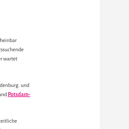
cheinbar
ngssuchende
r wartet
ndenburg. und
 und
Potsdam-
eitliche