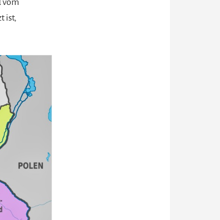
d vom
 ist,