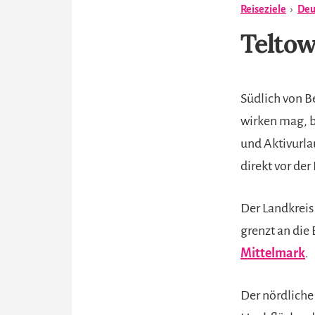
Reiseziele
›
Deu
Telto
Südlich von Be
wirken mag, b
und Aktivurla
direkt vor der
Der Landkreis
grenzt an die
Mittelmark
.
Der nördliche 