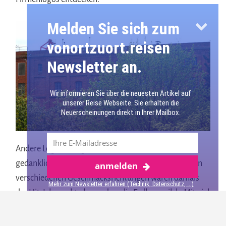
Melden Sie sich zum
vonortzuort.reisen
Newsletter an.
Wir informieren Sie über die neuesten Artikel auf
unserer Reise Webseite. Sie erhalten die
Neuerscheinungen direkt in Ihrer Mailbox.
Andere Logos sind gut sichtbar und haben mich
gedanklich zurück in meine Kindheit gebracht. Kaba in
anmelden
Mehr über Bremen
verschiedenen Geschmacksrichtungen waren damals
Mehr zum Newsletter erfahren (Technik, Datenschutz, ...)
der Hit. Ich mochte besonders die Erdbeermilch. Mit viel
Pulver angerührt aus dem Tiefkühler ein tolles Eis!