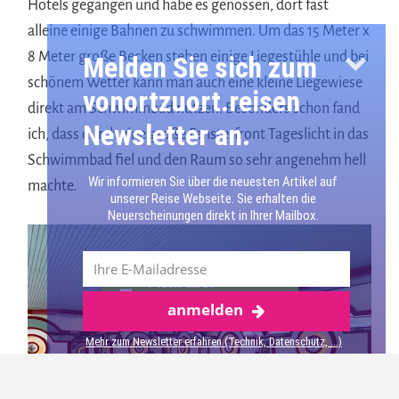
Hotels gegangen und habe es genossen, dort fast
alleine einige Bahnen zu schwimmen. Um das 15 Meter x
8 Meter große Becken stehen einige Liegestühle und bei
Melden Sie sich zum
schönem Wetter kann man auch eine kleine Liegewiese
vonortzuort.reisen
direkt am Schwimmbad nutzen. Besonders schon fand
Newsletter an.
ich, dass durch eine große Fensterfront Tageslicht in das
Schwimmbad fiel und den Raum so sehr angenehm hell
Wir informieren Sie über die neuesten Artikel auf
machte.
unserer Reise Webseite. Sie erhalten die
Neuerscheinungen direkt in Ihrer Mailbox.
Mehr über
anmelden
Waldecker Land
Mehr zum Newsletter erfahren (Technik, Datenschutz, ...)