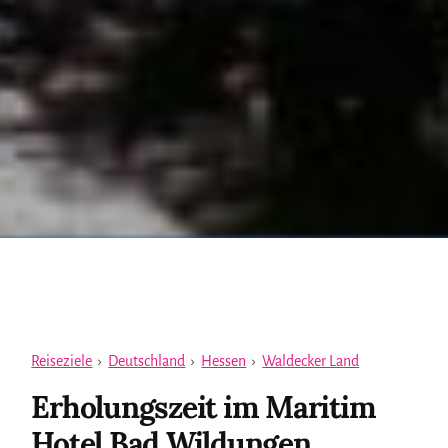
Reiseziele
›
Deutschland
›
Hessen
›
Waldecker Land
Erholungszeit im Maritim
Hotel Bad Wildungen