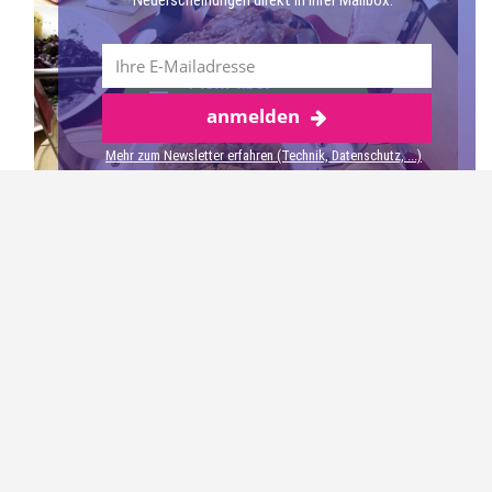
Neuerscheinungen direkt in Ihrer Mailbox.
Mehr über
anmelden
Bernburg
Mehr zum Newsletter erfahren (Technik, Datenschutz, ...)
Patrick hat sich am ersten Abend die Schweinshaxe am
Spieß bestellt. Dazu wurde Schlachtekraut und
Petersilienkartoffeln serviert. Es sah nicht nur gut aus –
es schmeckte auch hervorragend.