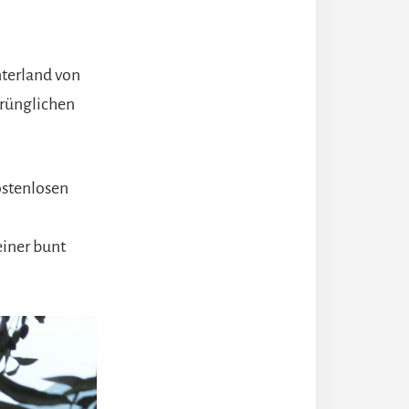
nterland von
prünglichen
ostenlosen
einer bunt