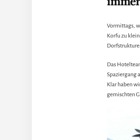
immer 
Vormittags, w
Korfu zu klei
Dorfstrukture
Das Hotelteam
Spaziergang 
Klar haben wi
gemischten G