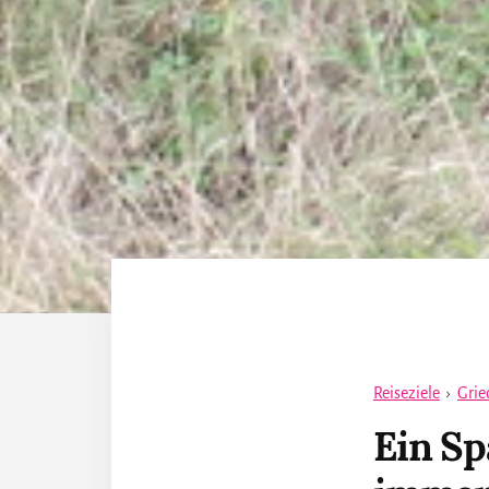
Reiseziele
›
Grie
Ein Sp