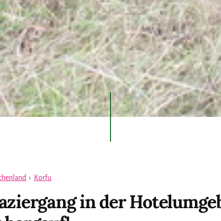
chenland
›
Korfu
aziergang in der Hotelumge