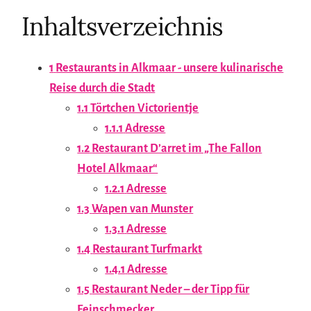
Inhaltsverzeichnis
1
Restaurants in Alkmaar - unsere kulinarische
Reise durch die Stadt
1.1
Törtchen Victorientje
1.1.1
Adresse
1.2
Restaurant D’arret im „The Fallon
Hotel Alkmaar“
1.2.1
Adresse
1.3
Wapen van Munster
1.3.1
Adresse
1.4
Restaurant Turfmarkt
1.4.1
Adresse
1.5
Restaurant Neder – der Tipp für
Feinschmecker