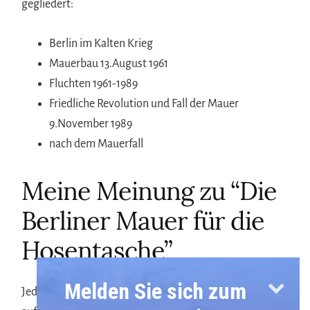
gegliedert:
Berlin im Kalten Krieg
Mauerbau 13.August 1961
Fluchten 1961-1989
Friedliche Revolution und Fall der Mauer
9.November 1989
nach dem Mauerfall
Meine Meinung zu “Die
Berliner Mauer für die
Hosentasche”
Melden Sie sich zum
Jeder der Themenschwerpunkte ist in Bereiche