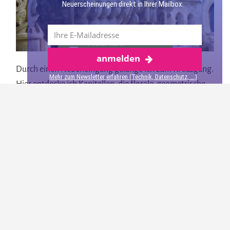
Neuerscheinungen direkt in Ihrer Mailbox.
Mehr über
anmelden
Kantabrien
Durch einen Nebeneingang gelange ich zum Kreuzgang.
Mehr zum Newsletter erfahren (Technik, Datenschutz, ...)
Hier entdecke ich Kapitellen, die florale, geometrische
und biblische Szenen darstellen. Guckt man sich die
dargestellten Szenen genauer an, kann man Szenen aus
dem Alten und Neuen Testament erkennen.