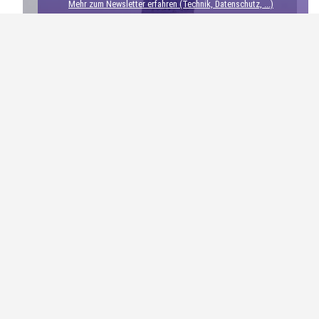
Mehr zum Newsletter erfahren (Technik, Datenschutz, ...)
teilen
merken
3
teilen
teilen
Über
Susanne Jungbluth
Ich bin Susanne, die Verfasserin dieses