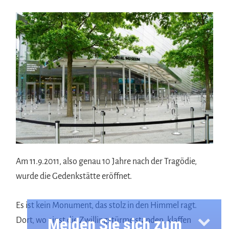
Am 11.9.2011, also genau 10 Jahre nach der Tragödie,
wurde die Gedenkstätte eröffnet.
Es ist kein Monument, das stolz in den Himmel ragt.
Melden Sie sich zum
Dort, wo einst die Zwillingstürme standen, klaffen