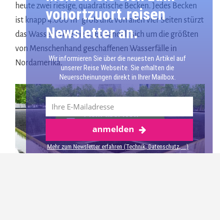
heute zwei riesige, quadratische Becken. Jedes Becken
vonortzuort.reisen
ist knapp 4.000 m² groß und von allen vier Seiten stürzt
Newsletter an.
das Wasser in die Tiefe. Es handelt sich um die größten
von Menschenhand geschaffenen Wasserfälle in
Wir informieren Sie über die neuesten Artikel auf
Nordamerika.
unserer Reise Webseite. Sie erhalten die
Neuerscheinungen direkt in Ihrer Mailbox.
Mehr über New
anmelden
York
Mehr zum Newsletter erfahren (Technik, Datenschutz, ...)