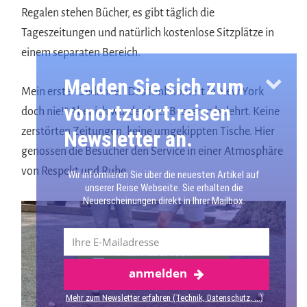
Regalen stehen Bücher, es gibt täglich die
Tageszeitungen und natürlich kostenlose Sitzplätze in
einem separaten Bereich.
Melden Sie sich zum
Mein erster Gedanke: “Das funktioniert in New York
vonortzuort.reisen
doch nie!” Aber ich wurde eines Besseren belehrt. Keine
zerstörten Zeitungen, keine umgekippten Tische. Hier
Newsletter an.
genossen die Besucher den Service in einer Atmosphäre
von Respekt und Ruhe.
Wir informieren Sie über die neuesten Artikel auf
unserer Reise Webseite. Sie erhalten die
Neuerscheinungen direkt in Ihrer Mailbox.
Mehr über New
anmelden
York
Mehr zum Newsletter erfahren (Technik, Datenschutz, ...)