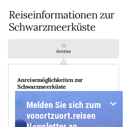
Reiseinformationen zur
Schwarzmeerküste
Anreise
Anreisemöglichkeiten zur
Schwarzmeerküste
Melden Sie sich zum
Mit dem Flugzeug
Der internationale Flughafen Varna und der
vonortzuort.reisen
Flughafen Burgas sind die beiden
Newsletter an.
Hauptflughäfen an der bulgarischen