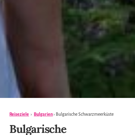
Reiseziele
›
Bulgarien
› Bulgarische Schwarzmeerküste
Bulgarische