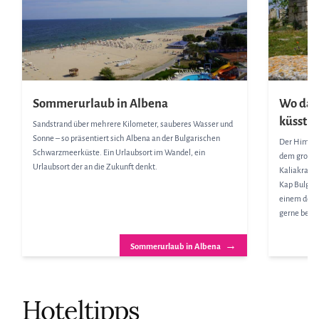
Sommerurlaub in Albena
Wo das
küsst -
Sandstrand über mehrere Kilometer, sauberes Wasser und
Sonne – so präsentiert sich Albena an der Bulgarischen
Der Himmel 
Schwarzmeerküste. Ein Urlaubsort im Wandel, ein
dem großen 
Urlaubsort der an die Zukunft denkt.
Kaliakra a
Kap Bulgar
einem der 
gerne besu
→
Sommerurlaub in Albena
Hoteltipps