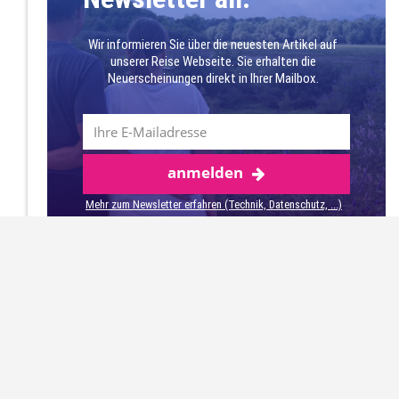
Schwarzmeerküste. Sie bieten Verbindungen
Wir informieren Sie über die neuesten Artikel auf
zu verschiedenen europäischen Städten.
unserer Reise Webseite. Sie erhalten die
Neuerscheinungen direkt in Ihrer Mailbox.
Mit dem Auto
Wenn Sie aus den umliegenden Ländern
kommen, können Sie mit dem Auto zur
anmelden
bulgarischen Schwarzmeerküste fahren. Es
gibt Straßenverbindungen von den
Mehr zum Newsletter erfahren (Technik, Datenschutz, ...)
Nachbarländern Rumänien, Griechenland und
der Türkei.
Die Autobahn Trakia (A1) bietet eine schnelle
Verbindung zwischen Burgas und Sofia, der
Hauptstadt Bulgariens, sowie Plovdiv, der
zweitgrößten Stadt. Die Hemus-Autobahn