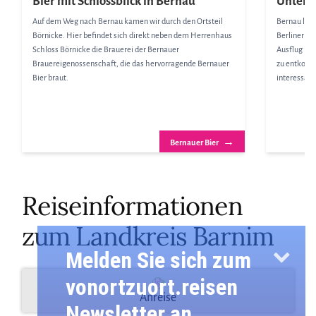
Bier mit Schlossblick in Bernau
Unterwe
Auf dem Weg nach Bernau kamen wir durch den Ortsteil
Bernau lieg
Börnicke. Hier befindet sich direkt neben dem Herrenhaus
Berliner St
Schloss Börnicke die Brauerei der Bernauer
Ausflug in 
Brauereigenossenschaft, die das hervorragende Bernauer
zu entkomm
Bier braut.
interessant
→
Bernauer Bier
Reiseinformationen
zum Landkreis Barnim
Melden Sie sich zum
vonortzuort.reisen
Anreise
Newsletter an.