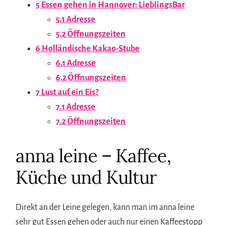
5
Essen gehen in Hannover: LieblingsBar
5.1
Adresse
5.2
Öffnungszeiten
6
Holländische Kakao-Stube
6.1
Adresse
6.2
Öffnungszeiten
7
Lust auf ein Eis?
7.1
Adresse
7.2
Öffnungszeiten
anna leine – Kaffee,
Küche und Kultur
Direkt an der Leine gelegen, kann man im anna leine
sehr gut Essen gehen oder auch nur einen Kaffeestopp