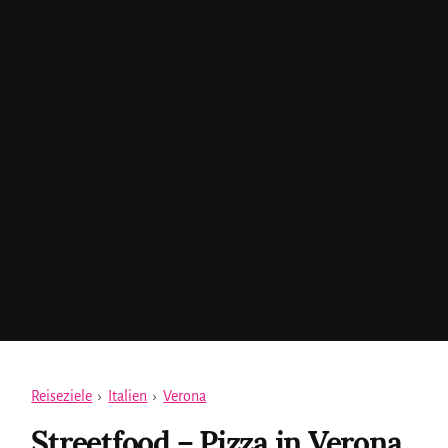
Reiseziele
›
Italien
›
Verona
Streetfood – Pizza in Verona