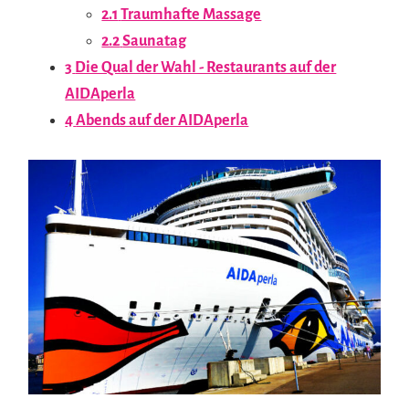
2.1
Traumhafte Massage
2.2
Saunatag
3
Die Qual der Wahl - Restaurants auf der
AIDAperla
4
Abends auf der AIDAperla