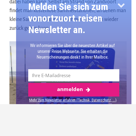
dabei haben kann. Selbst am Strand von Zandvoort
Melden Sie sich zum
findet man kostenlose Sammelstationen, an denen man
vonortzuort.reisen
kleine Sammelbehälter mitnehmen und auch wieder
Newsletter an.
zurück geben kann.
Wir informieren Sie über die neuesten Artikel auf
unserer Reise Webseite. Sie erhalten die
Neuerscheinungen direkt in Ihrer Mailbox.
Mehr über
anmelden
Zandvoort
Mehr zum Newsletter erfahren (Technik, Datenschutz, ...)
Es blieb aber nicht nur bei Zigarettenkippen. Es