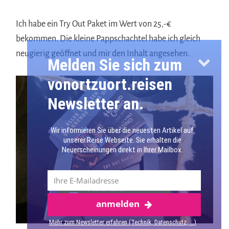
Ich habe ein Try Out Paket im Wert von 25,-€
bekommen. Die kleine Pappschachtel habe ich gleich
neugierig geöffnet und mir den Inhalt angesehen.
Melden Sie sich zum
vonortzuort.reisen
Newsletter an.
Wir informieren Sie über die neuesten Artikel auf
unserer Reise Webseite. Sie erhalten die
Neuerscheinungen direkt in Ihrer Mailbox.
Mehr über
anmelden
Zandvoort
Mehr zum Newsletter erfahren (Technik, Datenschutz, ...)