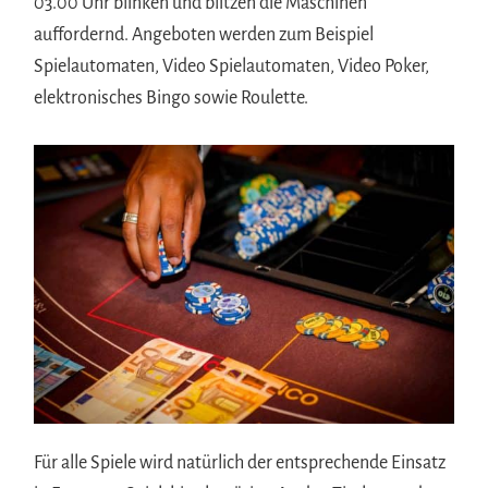
03.00 Uhr blinken und blitzen die Maschinen
auffordernd. Angeboten werden zum Beispiel
Spielautomaten, Video Spielautomaten, Video Poker,
elektronisches Bingo sowie Roulette.
Für alle Spiele wird natürlich der entsprechende Einsatz