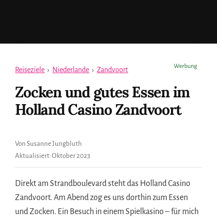
Reiseziele
›
Niederlande
›
Zandvoort
Zocken und gutes Essen im
Holland Casino Zandvoort
Von Susanne Jungbluth
Aktualisiert:
Oktober 2023
Direkt am Strandboulevard steht das Holland Casino
Zandvoort. Am Abend zog es uns dorthin zum Essen
und Zocken. Ein Besuch in einem Spielkasino – für mich