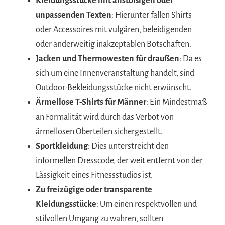
Kleidungsstücke mit anstößigen oder
unpassenden Texten
: Hierunter fallen Shirts
oder Accessoires mit vulgären, beleidigenden
oder anderweitig inakzeptablen Botschaften.
Jacken und Thermowesten für draußen
: Da es
sich um eine Innenveranstaltung handelt, sind
Outdoor-Bekleidungsstücke nicht erwünscht.
Ärmellose T-Shirts für Männer
: Ein Mindestmaß
an Formalität wird durch das Verbot von
ärmellosen Oberteilen sichergestellt.
Sportkleidung
: Dies unterstreicht den
informellen Dresscode, der weit entfernt von der
Lässigkeit eines Fitnessstudios ist.
Zu freizügige oder transparente
Kleidungsstücke
: Um einen respektvollen und
stilvollen Umgang zu wahren, sollten