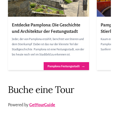
Entdecke Pamplona: Die Geschichte
Pamplo
und Architektur der Festungsstadt
Stierk
Jeder, der von Pamplona erzählt, berichtet von Stieren und
Kaum eine S
dem Stierkampf. Dabei ist das nur der kleinste Teil der
Pamplona. 
Stadtgeschichte. Pamplona ist eine Festungsstadt, von der
Sanfermines,
bis heute noch viel im Stadtbild zu erkennen ist.
→
Pamplona Festungsstadt
Buche eine Tour
Powered by
GetYourGuide