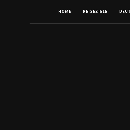
Zum
Inhalt
HOME
REISEZIELE
DEU
springen