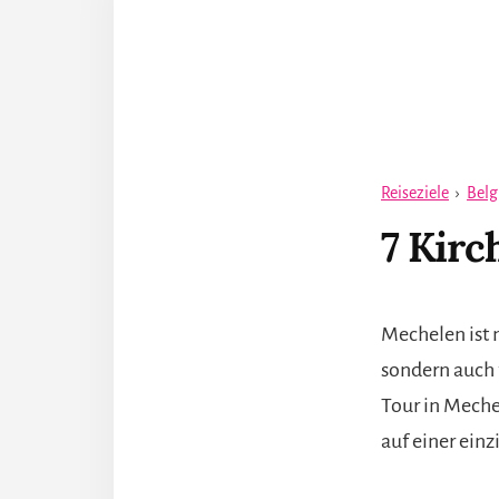
Reiseziele
›
Belg
7 Kirc
Mechelen ist 
sondern auch f
Tour in Meche
auf einer ein