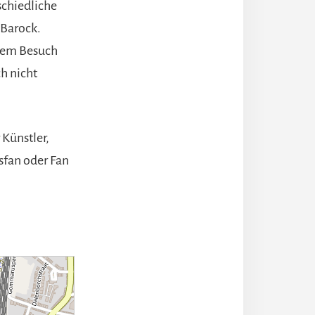
schiedliche
 Barock.
erem Besuch
h nicht
Künstler,
tsfan oder Fan