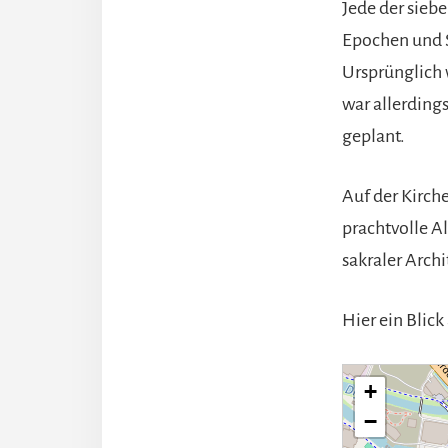
Jede der siebe
Epochen und S
Ursprünglich 
war allerding
geplant.
Auf der Kirch
prachtvolle Al
sakraler Archi
Hier ein Blic
+
−