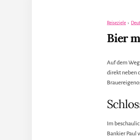
Reiseziele
›
Deut
Bier m
Auf dem Weg n
direkt neben 
Brauereigenos
Schlos
Im beschaulic
Bankier Paul 