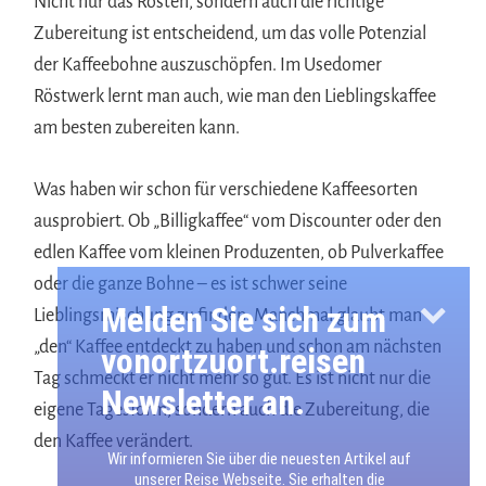
Nicht nur das Rösten, sondern auch die richtige
Zubereitung ist entscheidend, um das volle Potenzial
der Kaffeebohne auszuschöpfen. Im Usedomer
Röstwerk lernt man auch, wie man den Lieblingskaffee
am besten zubereiten kann.
Was haben wir schon für verschiedene Kaffeesorten
ausprobiert. Ob „Billigkaffee“ vom Discounter oder den
edlen Kaffee vom kleinen Produzenten, ob Pulverkaffee
oder die ganze Bohne – es ist schwer seine
Melden Sie sich zum
Lieblingsmischung zu finden. Manchmal glaubt man
„den“ Kaffee entdeckt zu haben und schon am nächsten
vonortzuort.reisen
Tag schmeckt er nicht mehr so gut. Es ist nicht nur die
Newsletter an.
eigene Tagesform, sondern auch die Zubereitung, die
den Kaffee verändert.
Wir informieren Sie über die neuesten Artikel auf
unserer Reise Webseite. Sie erhalten die