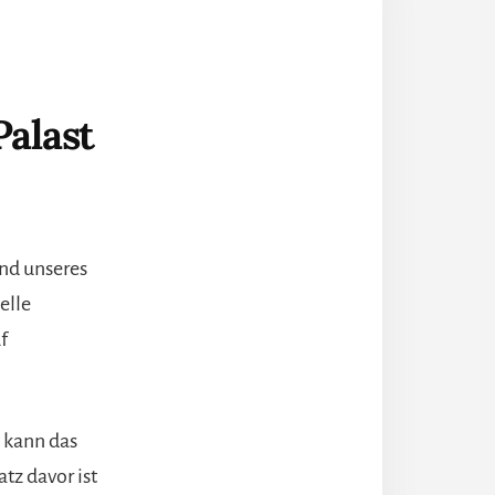
Palast
nd unseres
elle
f
 kann das
tz davor ist