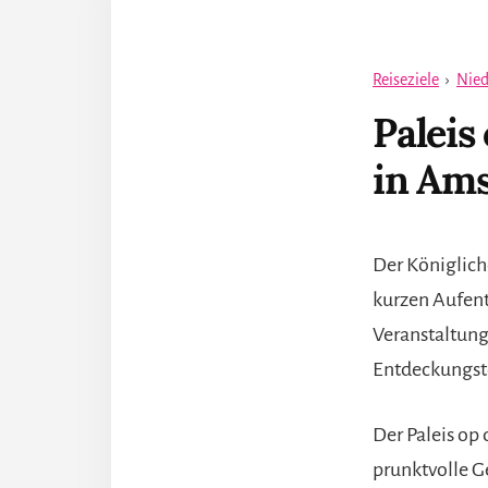
Reiseziele
›
Nied
Paleis
in Am
Der Königlich
kurzen Aufenth
Veranstaltung
Entdeckungst
Der Paleis op
prunktvolle G